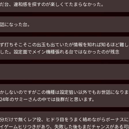
だ台、違和感を探すのが楽しくてたまらなかった。
話になった台。
ず打ちそこそこの出玉も出ていたが情報を知れば知るほど難し
した。設定面でメイン機種張れる台ではなかったのが残念
かしないのですがこの機種は設定狙い以外でもお世話になりま
24年のサミーさんの中では抜群だと思います。
分だけで無くレア役、ヒドラ目をうまく絡めながらボーナスに
イゲームヒリつきがあり、失敗した後もまだチャンスがある可