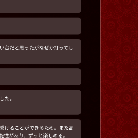
い台だと思ったがなぜか打ってし
した。
繋げることができるため。また高
能性があり、ずっと楽しめる。