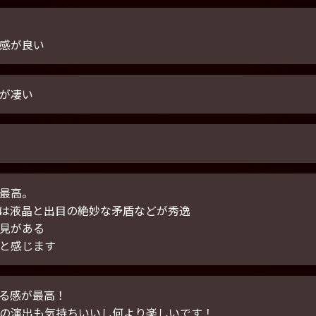
感が良い
が凄い
最高。
は液晶と出目の絶妙な矛盾などが秀逸
見がある
と感じます
る感が最高！
の演出も気持ちいいし何より楽しいです！