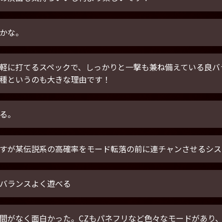
かな。
軽に打てるスペックで、しっかりと一撃も兼ね備えている良バ
種というのも大きな理由です！
る。
すが某伝説系の高確率をモード転落の前に連チャンさせるシス
バランスよく遊べる
間がなく面白かった。CZもパネフリなど色々なモードがあり