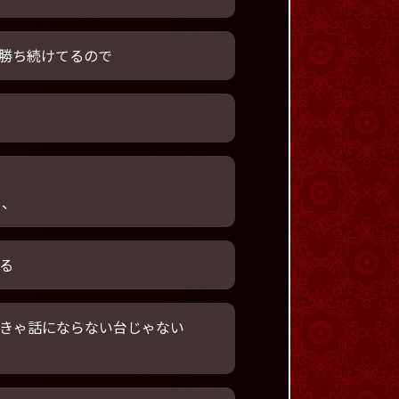
勝ち続けてるので
、、
る
きゃ話にならない台じゃない