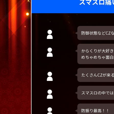
スマスロ痛
防御状態などCZ
からくりが大好き
めちゃめちゃ面白
たくさんCZが来
スマスロの中では
防振り最高！！