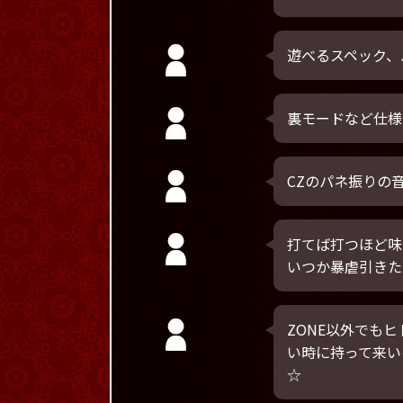
遊べるスペック、
裏モードなど仕様
CZのパネ振りの
打てば打つほど味
いつか暴虐引きた
ZONE以外でも
い時に持って来い
☆