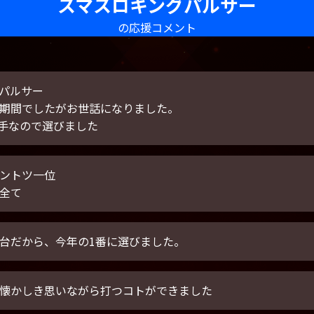
スマスロキングパルサー
歴代グランプリ
の応援コメント
公式Xアカウント
パルサー
期間でしたがお世話になりました。
騎手なので選びました
ントツ一位
全て
台だから、今年の1番に選びました。
懐かしき思いながら打つコトができました