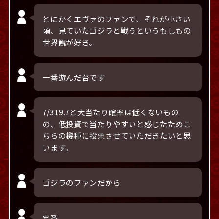
とにかくエヴァのファンで、それが小さい
頃、見ていたゴジラと戦うというもしもの
世界観が好き。
一番遊んだ台です
7/319.7と大当たり確率は低くないもの
の、低投資で当たりやすいと感じたためこ
ちらの機種に投票させていただきたいと思
います。
ゴジラのファンだから
定番