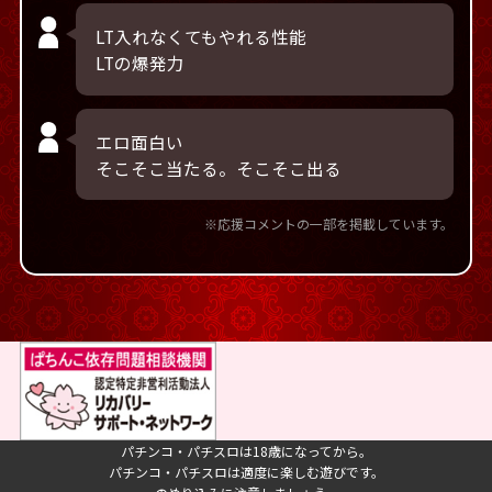
LT入れなくてもやれる性能
LTの爆発力
エロ面白い
そこそこ当たる。そこそこ出る
※応援コメントの一部を掲載しています。
パチンコ・パチスロは18歳になってから。
パチンコ・パチスロは適度に楽しむ遊びです。