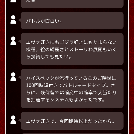
バトルが面白い。
エヴァ好きにもゴジラ好きにもたまらない
機種。絵の綺麗さとストーリわ展開もいく
ら投資しても見たい。
ハイスペックが流行っているこのご時世に
100回時短付きでバトルモードタイプ。さ
らに、残保留では確変中の確率で大当たり
を抽選するシステムもよかったです。
エヴァ好きで、今回期待以上だったから。