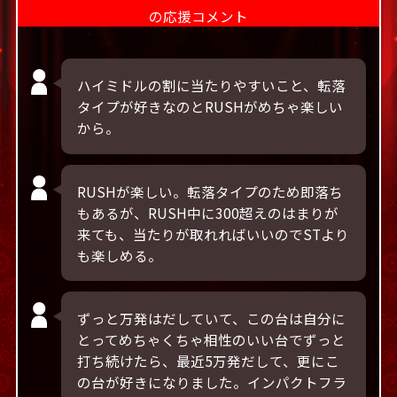
の応援コメント
ハイミドルの割に当たりやすいこと、転落
タイプが好きなのとRUSHがめちゃ楽しい
から。
RUSHが楽しい。転落タイプのため即落ち
もあるが、RUSH中に300超えのはまりが
来ても、当たりが取れればいいのでSTより
も楽しめる。
ずっと万発はだしていて、この台は自分に
とってめちゃくちゃ相性のいい台でずっと
打ち続けたら、最近5万発だして、更にこ
の台が好きになりました。インパクトフラ