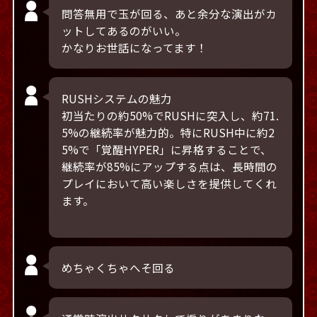
問答無用で玉が回る、あと余分な演出がカ
ットしてあるのがいい。
かなりお世話になってます！
RUSHシステムの魅力
初当たりの約50%でRUSHに突入し、約71.
5%の継続率が魅力的。特にRUSH中に約2
5%で「覚醒HYPER」に昇格することで、
継続率が85%にアップする点は、長時間の
プレイにおいて高い楽しさを提供してくれ
ます。
めちゃくちゃへそ回る