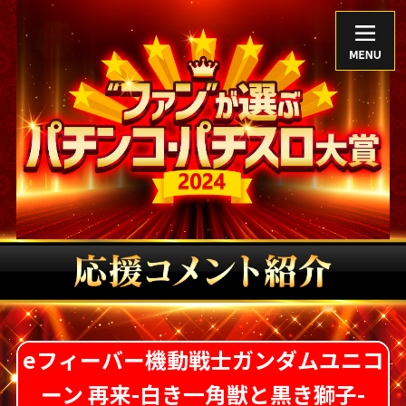
TOP
アンバサダー
歴代グランプリ
公式Xアカウント
eフィーバー機動戦士ガンダムユニコ
ーン 再来-白き一角獣と黒き獅子-