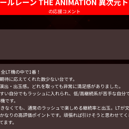
ズールレーン THE ANIMATION 異次元
歴代グランプリ
の応援コメント
公式Xアカウント
、全LT機の中で1番！
期待に応えてくれた数少ない台です。
演出・出玉感。どれを取っても非常に満足感がありました。
すい自分でもラッシュに入れられ、低/高継続系が苦手な自分で
T機です。
できなくても、通常のラッシュで楽しめる継続率と出玉。LTが
かなりの高評価ポイントです。頑張れば引けそうと思わせてく
てます。