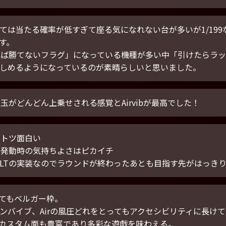
ては当たる確率が低すぎて座る気になれない台が多いが1/19
す。
れば勝てないフラグ」になっている機種が多い中「引けたらラ
しめるようになっているのが素晴らしいと思いました。
玉がどんどん上乗せされる感覚とAirvibが最高でした！
ントツ面白い
T発動時の気持ちよさはピカイチ
LTの実装なのでラウンドが終わったあとも目指す先がはっき
てもベルガー枠。
ンバイブ、Airの風圧どれをとってもアクセシビリティに長け
カスタム面も豊富であり多彩な遊戯を味わえる。