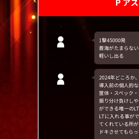
P ア
1撃45000発
蒼海がたまらない
軽いし出る
2024年どころか
導入前の個人的な
筐体・スペック・
振り分け負けしや
ができる唯一のL
LTに入れる事が
てくれている所が
ドキさせてもらっ