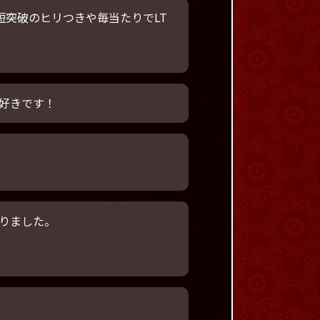
短突破のヒリつきや毎当たりでLT
く好きです！
りました。