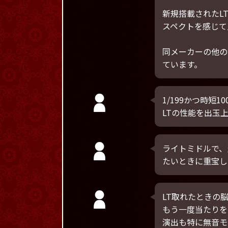
新規搭載されたL
スペクトを感じて
同メーカーの他の
ています。
1/199かつ時短1
LTの性能を出玉
ライトミドルで、
たいときに重宝し
LT取れたときの
もう一度当たりを
演出も特に無音モ