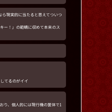
9なら現実的に当たると思えてついつ
ッキー！」の範疇に収めて本来のス
りしてるのがイイ
ており、個人的には現行機の筐体で1